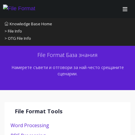
Knowledge Base Home
> File Info
> OTG File Info
File Format База знания
Намерете съвети и отговори за най-често срещаните
сценарии.
File Format Tools
Word Processing