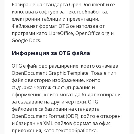
Базиран е на стандарта OpenDocument и се
използва в софтуер за текстообработка,
електронни таблици и презентации.
Файловият формат OTG се използва от
програми като LibreOffice, OpenOffice.org и
Google Docs.
Информация за OTG файла
OTG е файлово разширение, което означава
OpenDocument Graphic Template. Това е тип
файл с векторно изображение, който
съдържа чертеж със съдържание и
оформление, които могат да бъдат копирани
за създаване на други чертежи. OTG
файловете са базирани на стандарта
OpenDocument Format (ODF), който е отворен
и базиран на XML файлов формат за офис
приложения, като текстообработка,