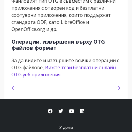
Файловият тип OTG е съвместим с различни
приложения с отворен код и безплатни
софтуерни приложения, които поддържат
стандарта ODF, като LibreOffice и
OpenOffice.org и др.
Операции, извършени върху OTG
файлов формат
За да видите и извършите всички операции с
OTG файлове,
Вижте тези безплатни онлайн
OTG уеб приложения
У дома