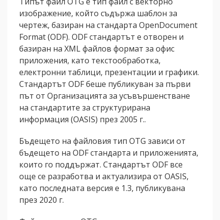
Типът файл OTG е тип файл с векторно
изображение, който съдържа шаблон за
чертеж, базиран на стандарта OpenDocument
Format (ODF). ODF стандартът е отворен и
базиран на XML файлов формат за офис
приложения, като текстообработка,
електронни таблици, презентации и графики.
Стандартът ODF беше публикуван за първи
път от Организацията за усъвършенстване
на стандартите за структурирана
информация (OASIS) през 2005 г..
Бъдещето на файловия тип OTG зависи от
бъдещето на ODF стандарта и приложенията,
които го поддържат. Стандартът ODF все
още се разработва и актуализира от OASIS,
като последната версия е 1.3, публикувана
през 2020 г.