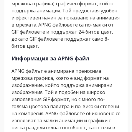
мрежова графика) графичен формат, който
поддържа анимация. Той предоставя удобен
и ефективен начин за показване на анимация
в мрежата. APNG файловете са по-малки от
GIF файловете и поддържат 24-битов цвят,
докато GIF файловете поддържат само 8-
битов цвят.
Информация за APNG файл
APNG файлът е анимирана преносима
мрежова графика, която е вид формат на
изображение, който поддържа анимирани
изображения. Той е подобен на широко
използвания GIF формат, но с много по-
голяма цветова палитра и по-високи степени
на компресия. APNG файловете обикновено се
използват за малки анимации и графики с
ниска разделителна способност, като тези в