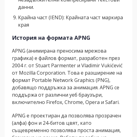
данни.
Крайна част (IEND): Крайната част маркира
края
История на формата APNG
APNG (анимирана преносима мрежова
графика) е файлов формат, разработен през
2004 г. от Stuart Parmenter и Vladimir Vukićević
от Mozilla Corporation. Това е разширение на
формат Portable Network Graphics (PNG),
добавящо поддръжка за анимация. APNG се
поддържа от различни уеб браузъри,
включително Firefox, Chrome, Opera и Safari.
APNG е проектиран да позволява прозрачен
(алфа) фон и 24-битов цвят, като
същевременно позволява проста анимация,