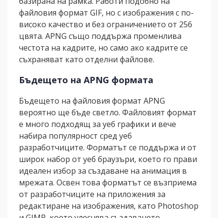
базирана на рамка. Работи подобно на
файловия формат GIF, но с изображения с по-
високо качество и без ограничението от 256
цвята. APNG също поддържа променлива
честота на кадрите, но само ако кадрите се
съхраняват като отделни файлове.
Бъдещето на APNG формата
Бъдещето на файловия формат APNG
вероятно ще бъде светло. Файловият формат
е много подходящ за уеб графики и вече
набира популярност сред уеб
разработчиците. Форматът се поддържа и от
широк набор от уеб браузъри, което го прави
идеален избор за създаване на анимация в
мрежата. Освен това форматът се възприема
от разработчиците на приложения за
редактиране на изображения, като Photoshop
и GIMP, което улеснява създаването,