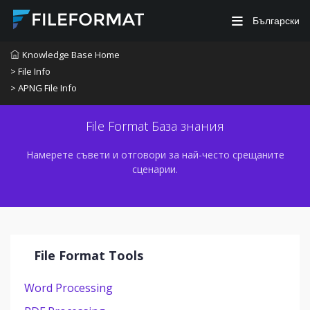
Български
Knowledge Base Home
> File Info
> APNG File Info
File Format База знания
Намерете съвети и отговори за най-често срещаните
сценарии.
File Format Tools
Word Processing