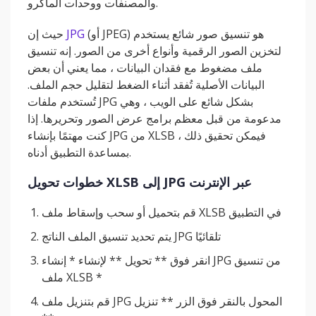
والمصنفات ووحدات الماكرو.
(أو JPEG) هو تنسيق صور شائع يستخدم
JPG
حيث إن
لتخزين الصور الرقمية وأنواع أخرى من الصور. إنه تنسيق
ملف مضغوط مع فقدان البيانات ، مما يعني أن بعض
البيانات الأصلية تُفقد أثناء الضغط لتقليل حجم الملف.
تُستخدم ملفات JPG بشكل شائع على الويب ، وهي
مدعومة من قبل معظم برامج عرض الصور وتحريرها. إذا
كنت مهتمًا بإنشاء JPG من XLSB ، فيمكن تحقيق ذلك
بمساعدة التطبيق أدناه.
خطوات تحويل XLSB إلى JPG عبر الإنترنت
قم بتحميل أو سحب وإسقاط ملف XLSB في التطبيق
يتم تحديد تنسيق الملف الناتج JPG تلقائيًا
انقر فوق ** تحويل ** لإنشاء * إنشاء JPG من تنسيق
ملف XLSB *
قم بتنزيل ملف JPG المحول بالنقر فوق الزر ** تنزيل