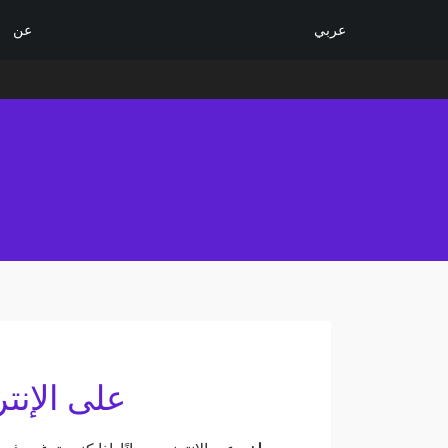
عربي
عن
ابحث ع
كيفية ضغط ملف ODP ع