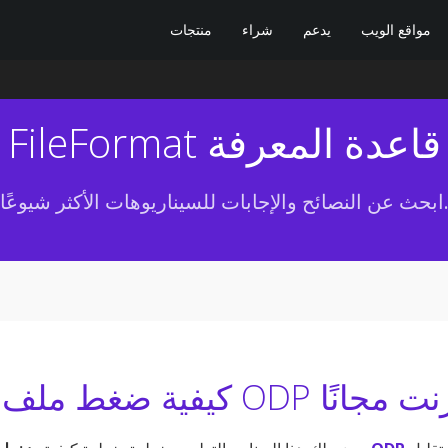
مواقع الويب
يدعم
شراء
منتجات
FileFormat قاعدة المعرفة
ن النصائح والإجابات للسيناريوهات الأكثر شيوعًا.
لى الإنترنت مجانًا